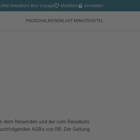
AND Reisebüro Bon Voyage
Merkliste
Anmelden
PAUSCHALREISEN
LAST MINUTE
HOTEL
en dem Reisenden und der vom Reisebüro
e nachfolgenden AGB's von RB. Der Geltung