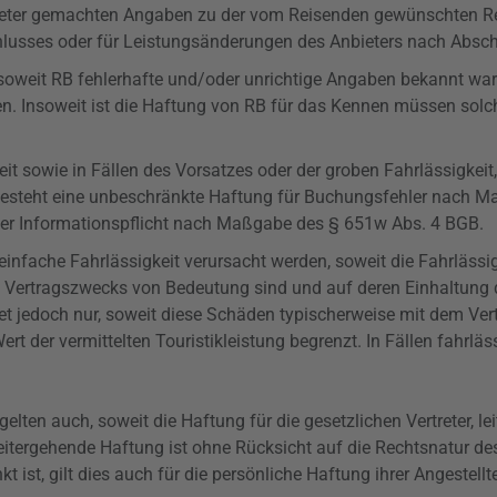
bieter gemachten Angaben zu der vom Reisenden gewünschten Rei
lusses oder für Leistungsänderungen des Anbieters nach Abschl
 soweit RB fehlerhafte und/oder unrichtige Angaben bekannt w
n. Insoweit ist die Haftung von RB für das Kennen müssen solc
t sowie in Fällen des Vorsatzes oder der groben Fahrlässigkeit,
 besteht eine unbeschränkte Haftung für Buchungsfehler nach 
der Informationspflicht nach Maßgabe des §
651w
Abs. 4 BGB.
einfache Fahrlässigkeit verursacht werden, soweit die Fahrlässig
des Vertragszwecks von Bedeutung sind und auf deren Einhaltung 
ftet jedoch nur, soweit diese Schäden typischerweise mit dem Ve
ert der vermittelten Touristikleistung begrenzt. In Fällen fahrlä
ten auch, soweit die Haftung für die gesetzlichen Vertreter, le
 weitergehende Haftung ist ohne Rücksicht auf die Rechtsnatur 
st, gilt dies auch für die persönliche Haftung ihrer Angestellten