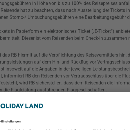
chungsgebühren in Höhe von bis zu 100% des Reisepreises
anfal
Reisende hat zu beachten, dass nach Ausstellung der Tickets i
benen Storno-/ Umbuchungsgebühren eine Bearbeitungsgebühr d
ckets in Papierform ein elektronisches Ticket („E-Ticket“) anbiete
übermittelt. Dieser ist vom Reisenden beim Check-In zusammen 
s RB hiermit auf die Verpflichtung des Reisevermittlers hin, d
rungsleistungen auf dem Hin- und Rückflug vor Vertragsschluss 
eist insoweit auf die Angaben in der jeweiligen Leistungsbeschre
t, informiert RB den Reisenden vor Vertragsschluss über die Flug
feststeht, wird RB sicherstellen, dass dem Reisenden die Inform
en die Flugleistung ausführenden Fluggesellschaften.
severtrag können dem Reisenden zum Teil erhebliche Kosten er