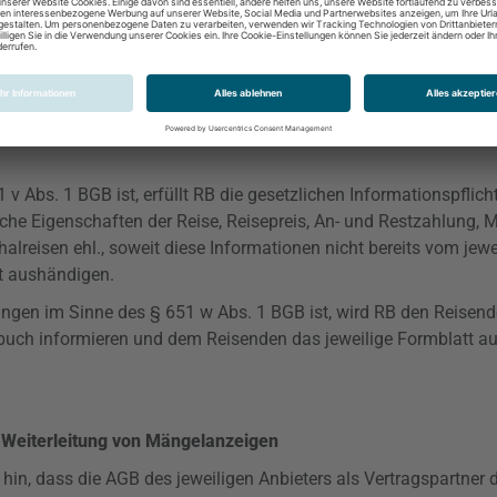
betreffenden Touristikleistung ausschließlich nach den geset
s als Vertragspartner des Reisenden. Zur Vermeidung dieses Ko
ng sowie den Abschluss einer Versicherung zur Deckung der Rück
1 v Abs. 1 BGB ist, erfüllt RB die gesetzlichen Informationspfli
che Eigenschaften der Reise, Reisepreis, An- und Restzahlung,
M
lreisen ehl., soweit diese Informationen nicht bereits vom jewei
t aushändigen.
tungen im Sinne des § 651 w Abs. 1 BGB ist, wird RB den Reise
buch informieren und dem Reisenden das jeweilige Formblatt a
Weiterleitung von Mängelanzeigen
hin, dass die AGB des jeweiligen Anbieters als Vertragspartner 