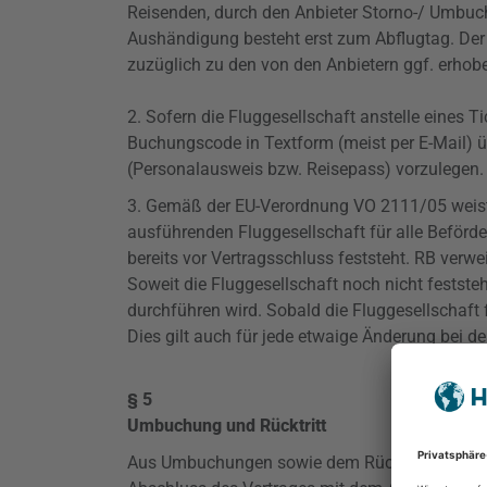
Reisenden, durch den Anbieter Storno-/ Umbu
Aushändigung besteht erst zum Abflugtag. Der 
zuzüglich zu den von den Anbietern ggf. erho
2. Sofern die Fluggesellschaft anstelle eines Ti
Buchungscode in Textform (meist per E-Mail) 
(Personalausweis bzw. Reisepass) vorzulegen.
3. Gemäß der EU-Verordnung VO 2111/05 weist da
ausführenden Fluggesellschaft für alle Beförde
bereits vor Vertragsschluss feststeht. RB verw
Soweit die Fluggesellschaft noch nicht feststeh
durchführen wird. Sobald die Fluggesellschaft 
Dies gilt auch für jede etwaige Änderung bei d
§ 5
Umbuchung und Rücktritt
Aus Umbuchungen sowie dem Rücktritt vom Rei