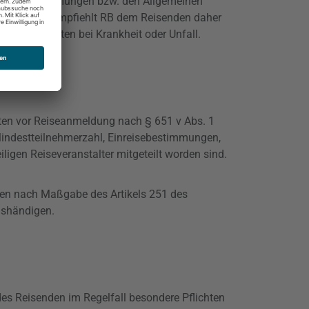
zlichen Bestimmungen bzw. den Allgemeinen
stenrisikos empfiehlt RB dem Reisenden daher
führungskosten bei Krankheit oder Unfall.
chten vor Reiseanmeldung nach § 651 v Abs. 1
indestteilnehmerzahl
, Einreisebestimmungen,
ligen Reiseveranstalter mitgeteilt worden sind.
nden nach Maßgabe des Artikels 251 des
ushändigen.
des Reisenden im Regelfall besondere Pflichten