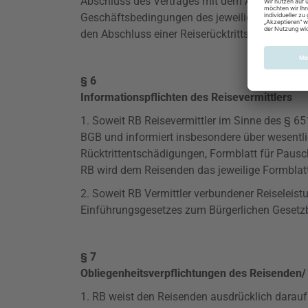
Abschluss des Vertrages mit dem Anbieter der 
Geschäftsbedingungen des jeweiligen Anbieter
den Abschluss einer Reiserücktrittsversicheru
§ 6
Informationspflichten des Reisevermittlers
1. Soweit RB Reisevermittler im Sinne des § 65
BGB und informiert insbesondere über wesentli
Rücktrittentschädigungen, Formblatt für Pauscha
RB wird dem Reisenden das jeweilige Formblat
2. Soweit RB Vermittler verbundener Reiseleis
Einführungsgesetzes zum Bürgerlichen Gesetz
§ 7
Obliegenheitsverpflichtungen
des Reisenden/ 
1. RB weist den Reisenden ausdrücklich darauf 