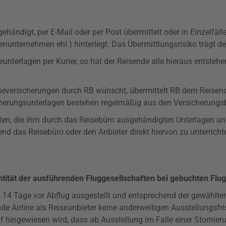
ändigt, per E-Mail oder per Post übermittelt oder in Einzelfäll
genunternehmen ehl.) hinterlegt. Das
Übermittlungsrisiko
trägt de
nterlagen per Kurier, so hat der Reisende alle hieraus entsteh
iseversicherungen durch RB wünscht, übermittelt RB dem Reisen
icherungsunterlagen bestehen regelmäßig aus den Versicherun
eten, die ihm durch das Reisebüro ausgehändigten Unterlagen unv
nd das Reisebüro oder den Anbieter direkt hiervon zu unterrich
ntität der ausführenden Fluggesellschaften bei gebuchten Flu
s 14 Tage vor Abflug ausgestellt und entsprechend der gewählte
ende Airline als Reiseanbieter keine anderweitigen Ausstellungs
auf hingewiesen wird, dass ab Ausstellung im Falle einer Stor