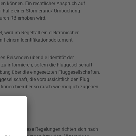
len
können. Ein rechtlicher Anspruch auf
m Falle einer Stornierung/ Umbuchung
urch RB erhoben wird.
t, wird im Regelfall ein elektronischer
mit einem Identifikationsdokument
en Reisenden über die Identität der
zu informieren, sofern die Fluggesellschaft
ibung über die eingesetzten Fluggesellschaften.
gesellschaft, die voraussichtlich den Flug
ationen hierüber so rasch wie möglich zugehen.
wachsen. Diese Regelungen richten sich nach