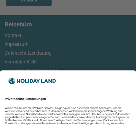
Reisebüro
Kontakt
Impressum
Datenschutzerklärung
Vermittler AGB
Barrierefreiheitserklärung
Service
Reisehinweise
Reisemonitor
Online Check-In Informationen