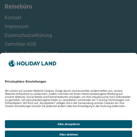
Reisebüro
Kontakt
Impressum
Datenschutzerklärung
Vermittler AGB
Barrierefreiheitserklärung
Service
Reisemonitor
Online Check-In Informationen
Reisehinweise
Aktuelles
Newsletter